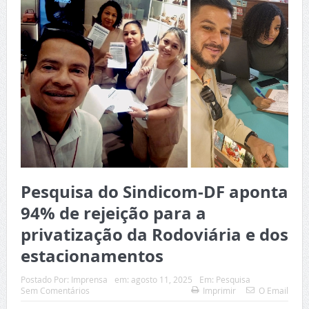
Pesquisa do Sindicom-DF aponta
94% de rejeição para a
privatização da Rodoviária e dos
estacionamentos
Postado Por:
Imprensa
em:
agosto 11, 2025
Em:
Pesquisa
Sem Comentários
Imprimir
O Email