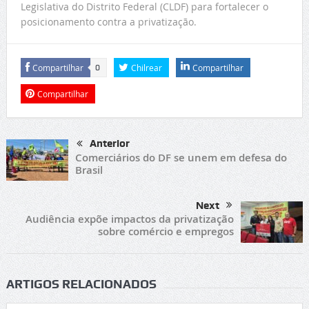
Legislativa do Distrito Federal (CLDF) para fortalecer o
posicionamento contra a privatização.
Compartilhar
Chilrear
Compartilhar
0
Compartilhar
Anterior
Comerciários do DF se unem em defesa do
Brasil
Next
Audiência expõe impactos da privatização
sobre comércio e empregos
ARTIGOS RELACIONADOS