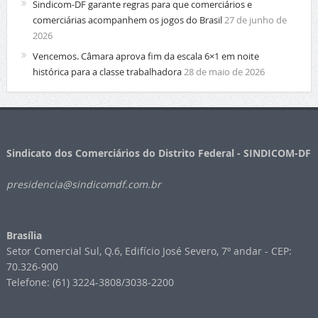
Sindicom-DF garante regras para que comerciários e
comerciárias acompanhem os jogos do Brasil
27 de junho de
2026
Vencemos. Câmara aprova fim da escala 6×1 em noite
histórica para a classe trabalhadora
28 de maio de 2026
Sindicato dos Comerciários do Distrito Federal - SINDICOM-DF
presidencia@sindicomdf.com.br
Brasília
Setor Comercial Sul, Q.6, Edifício José Severo, 7º andar - CEP:
70.326-900
Telefone: (61) 3224-3808/3038-2200