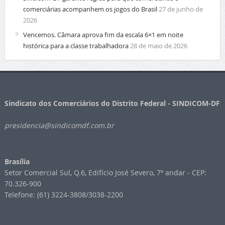
comerciárias acompanhem os jogos do Brasil
27 de junho de
2026
Vencemos. Câmara aprova fim da escala 6×1 em noite
histórica para a classe trabalhadora
28 de maio de 2026
Sindicato dos Comerciários do Distrito Federal - SINDICOM-DF
presidencia@sindicomdf.com.br
Brasília
Setor Comercial Sul, Q.6, Edifício José Severo, 7º andar - CEP:
70.326-900
Telefone: (61) 3224-3808/3038-2200