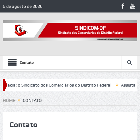
6 de agosto de 2026
Contato
cia: o Sindicato dos Comerciários do Distrito Federal
Assista ao d
s e reforça combate ao assédio eleitoral no trabalho
HOME
CONTATO
Contato