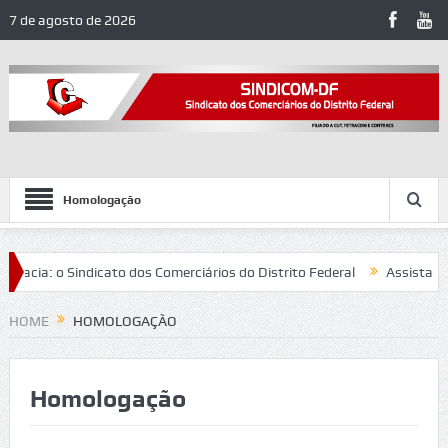
7 de agosto de 2026
Homologação
acia: o Sindicato dos Comerciários do Distrito Federal
Assista ao 
ás e reforça combate ao assédio eleitoral no trabalho
HOME
HOMOLOGAÇÃO
Homologação